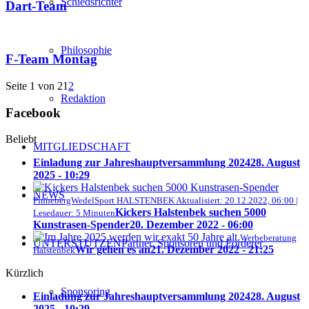
Schiedsrichter
Dart-Team
Philosophie
F-Team Montag
Seite 1 von 2
1
2
Redaktion
Facebook
Beliebt
MITGLIEDSCHAFT
Einladung zur Jahreshauptversammlung 2024
28. August
2025 - 10:29
NEWS
PinnebergWedelSport HALSTENBEK Aktualisiert: 20.12.2022, 06:00 |
Kickers Halstenbek suchen 5000
Lesedauer: 5 Minuten
Kunstrasen-Spender
20. Dezember 2022 - 06:00
Werbeberatung
UNTERSTÜTZEN
Partner, Sponsoren und Förderer
Wir gehen es an
21. Dezember 2022 - 21:25
Halstenbek
Kürzlich
Sponsoring
Einladung zur Jahreshauptversammlung 2024
28. August
2025 - 10:29