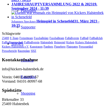
JAHRESHAUPTVERSAMMLUNG 2022 & 2023
19.
September 2024 - 11:39
Platzpaten
Heimspiel in Schenefeld
31. März 2023 -
Johannes Speckner
10:35
Supporter
Schlagworte
25469
F-Team
Freizeitteam
Fussballplatz
Fussballteam
Fußallverein
Fußball
Fußballclub
Fußballmannschaft
Fußballverein
Halstenbek
Heimspiel
Kicken
Kickers Halstenbek
SHOPS
Kickers Halstenbek e.V.
Kunstrasen
Panthers
Pinneberg
Platzpaten
Presseartikel
Pressebericht
Rasenplatz
SHZ
Kontaktaufnahme
Fanshop
info@kickers-halstenbek.de
Fanartikel
Verein: 04101-80997-67
Vorstand: 04101-80997-68
Spielstätte
Shopping
Birkenallee 33
25469 Halstenbek