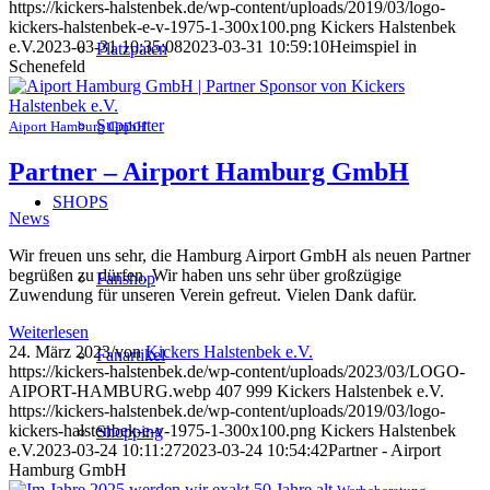
https://kickers-halstenbek.de/wp-content/uploads/2019/03/logo-
kickers-halstenbek-e-v-1975-1-300x100.png
Kickers Halstenbek
e.V.
2023-03-31 10:35:08
2023-03-31 10:59:10
Heimspiel in
Platzpaten
Schenefeld
Supporter
Aiport Hamburg GmbH
Partner – Airport Hamburg GmbH
SHOPS
News
Wir freuen uns sehr, die Hamburg Airport GmbH als neuen Partner
begrüßen zu dürfen. Wir haben uns sehr über großzügige
Fanshop
Zuwendung für unseren Verein gefreut. Vielen Dank dafür.
Weiterlesen
24. März 2023
/
von
Kickers Halstenbek e.V.
Fanartikel
https://kickers-halstenbek.de/wp-content/uploads/2023/03/LOGO-
AIPORT-HAMBURG.webp
407
999
Kickers Halstenbek e.V.
https://kickers-halstenbek.de/wp-content/uploads/2019/03/logo-
kickers-halstenbek-e-v-1975-1-300x100.png
Kickers Halstenbek
Shopping
e.V.
2023-03-24 10:11:27
2023-03-24 10:54:42
Partner - Airport
Hamburg GmbH