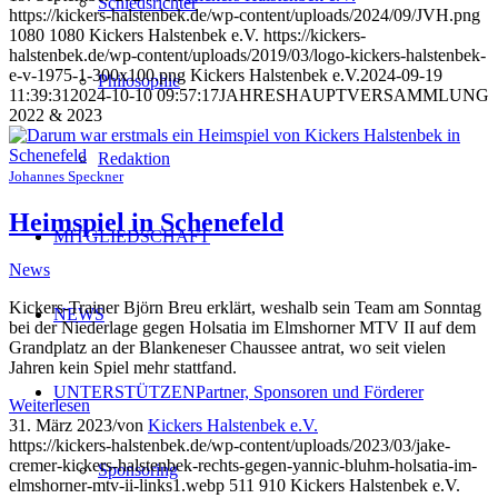
Schiedsrichter
https://kickers-halstenbek.de/wp-content/uploads/2024/09/JVH.png
1080
1080
Kickers Halstenbek e.V.
https://kickers-
halstenbek.de/wp-content/uploads/2019/03/logo-kickers-halstenbek-
e-v-1975-1-300x100.png
Kickers Halstenbek e.V.
2024-09-19
Philosophie
11:39:31
2024-10-10 09:57:17
JAHRESHAUPTVERSAMMLUNG
2022 & 2023
Redaktion
Johannes Speckner
Heimspiel in Schenefeld
MITGLIEDSCHAFT
News
Kickers-Trainer Björn Breu erklärt, weshalb sein Team am Sonntag
NEWS
bei der Niederlage gegen Holsatia im Elmshorner MTV II auf dem
Grandplatz an der Blankeneser Chaussee antrat, wo seit vielen
Jahren kein Spiel mehr stattfand.
UNTERSTÜTZEN
Partner, Sponsoren und Förderer
Weiterlesen
31. März 2023
/
von
Kickers Halstenbek e.V.
https://kickers-halstenbek.de/wp-content/uploads/2023/03/jake-
cremer-kickers-halstenbek-rechts-gegen-yannic-bluhm-holsatia-im-
Sponsoring
elmshorner-mtv-ii-links1.webp
511
910
Kickers Halstenbek e.V.