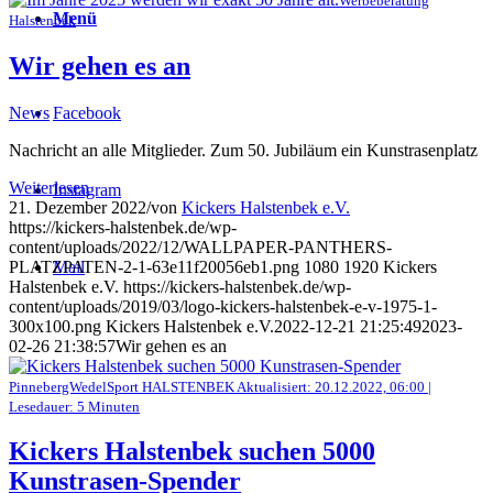
Werbeberatung
Menü
Halstenbek
Wir gehen es an
News
Facebook
Nachricht an alle Mitglieder. Zum 50. Jubiläum ein Kunstrasenplatz
Weiterlesen
Instagram
21. Dezember 2022
/
von
Kickers Halstenbek e.V.
https://kickers-halstenbek.de/wp-
content/uploads/2022/12/WALLPAPER-PANTHERS-
PLATZPATEN-2-1-63e11f20056eb1.png
1080
1920
Kickers
Mail
Halstenbek e.V.
https://kickers-halstenbek.de/wp-
content/uploads/2019/03/logo-kickers-halstenbek-e-v-1975-1-
300x100.png
Kickers Halstenbek e.V.
2022-12-21 21:25:49
2023-
02-26 21:38:57
Wir gehen es an
PinnebergWedelSport HALSTENBEK Aktualisiert: 20.12.2022, 06:00 |
Lesedauer: 5 Minuten
Kickers Halstenbek suchen 5000
Kunstrasen-Spender