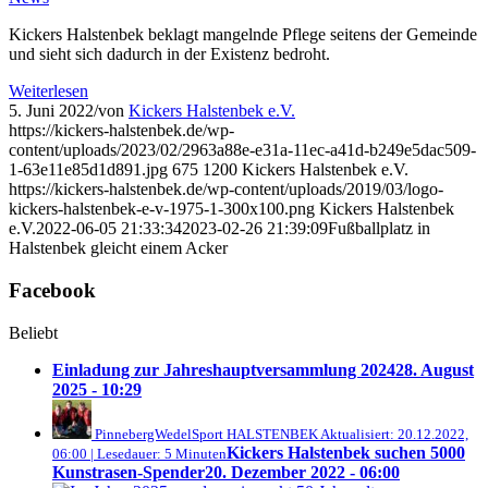
Kickers Halstenbek beklagt mangelnde Pflege seitens der Gemeinde
und sieht sich dadurch in der Existenz bedroht.
Weiterlesen
5. Juni 2022
/
von
Kickers Halstenbek e.V.
https://kickers-halstenbek.de/wp-
content/uploads/2023/02/2963a88e-e31a-11ec-a41d-b249e5dac509-
1-63e11e85d1d891.jpg
675
1200
Kickers Halstenbek e.V.
https://kickers-halstenbek.de/wp-content/uploads/2019/03/logo-
kickers-halstenbek-e-v-1975-1-300x100.png
Kickers Halstenbek
e.V.
2022-06-05 21:33:34
2023-02-26 21:39:09
Fußballplatz in
Halstenbek gleicht einem Acker
Facebook
Beliebt
Einladung zur Jahreshauptversammlung 2024
28. August
2025 - 10:29
PinnebergWedelSport HALSTENBEK Aktualisiert: 20.12.2022,
Kickers Halstenbek suchen 5000
06:00 | Lesedauer: 5 Minuten
Kunstrasen-Spender
20. Dezember 2022 - 06:00