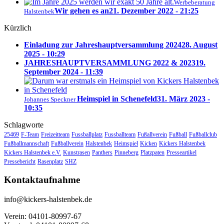
Werbeberatung
Wir gehen es an
21. Dezember 2022 - 21:25
Halstenbek
Kürzlich
Einladung zur Jahreshauptversammlung 2024
28. August
2025 - 10:29
JAHRESHAUPTVERSAMMLUNG 2022 & 2023
19.
September 2024 - 11:39
Heimspiel in Schenefeld
31. März 2023 -
Johannes Speckner
10:35
Schlagworte
25469
F-Team
Freizeitteam
Fussballplatz
Fussballteam
Fußallverein
Fußball
Fußballclub
Fußballmannschaft
Fußballverein
Halstenbek
Heimspiel
Kicken
Kickers Halstenbek
Kickers Halstenbek e.V.
Kunstrasen
Panthers
Pinneberg
Platzpaten
Presseartikel
Pressebericht
Rasenplatz
SHZ
Kontaktaufnahme
info@kickers-halstenbek.de
Verein: 04101-80997-67