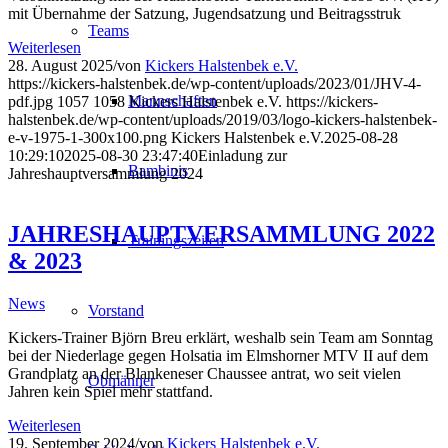
mit Übernahme der Satzung, Jugendsatzung und Beitragsstruk
Teams
Weiterlesen
28. August 2025
/
von
Kickers Halstenbek e.V.
https://kickers-halstenbek.de/wp-content/uploads/2023/01/JHV-4-
Mannschaften
pdf.jpg
1057
1058
Kickers Halstenbek e.V.
https://kickers-
halstenbek.de/wp-content/uploads/2019/03/logo-kickers-halstenbek-
e-v-1975-1-300x100.png
Kickers Halstenbek e.V.
2025-08-28
10:29:10
2025-08-30 23:47:40
Einladung zur
Bambinis
Jahreshauptversammlung 2024
JAHRESHAUPTVERSAMMLUNG 2022
Trainingszeiten
& 2023
News
Vorstand
Kickers-Trainer Björn Breu erklärt, weshalb sein Team am Sonntag
bei der Niederlage gegen Holsatia im Elmshorner MTV II auf dem
Grandplatz an der Blankeneser Chaussee antrat, wo seit vielen
Obmänner
Jahren kein Spiel mehr stattfand.
Weiterlesen
19. September 2024
/
von
Kickers Halstenbek e.V.