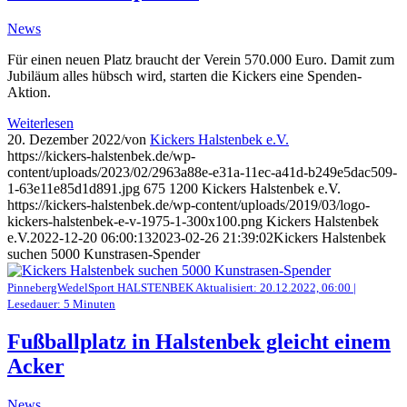
News
Für einen neuen Platz braucht der Verein 570.000 Euro. Damit zum
Jubiläum alles hübsch wird, starten die Kickers eine Spenden-
Aktion.
Weiterlesen
20. Dezember 2022
/
von
Kickers Halstenbek e.V.
https://kickers-halstenbek.de/wp-
content/uploads/2023/02/2963a88e-e31a-11ec-a41d-b249e5dac509-
1-63e11e85d1d891.jpg
675
1200
Kickers Halstenbek e.V.
https://kickers-halstenbek.de/wp-content/uploads/2019/03/logo-
kickers-halstenbek-e-v-1975-1-300x100.png
Kickers Halstenbek
e.V.
2022-12-20 06:00:13
2023-02-26 21:39:02
Kickers Halstenbek
suchen 5000 Kunstrasen-Spender
PinnebergWedelSport HALSTENBEK Aktualisiert: 20.12.2022, 06:00 |
Lesedauer: 5 Minuten
Fußballplatz in Halstenbek gleicht einem
Acker
News