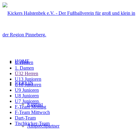
HOME
1. Herren
1. Damen
Ü32 Herren
U13 Junioren
VEREIN
U10 Junioren
U9 Junioren
U8 Junioren
U7 Junioren
Kontakt
F-Team Montag
F-Team Mittwoch
Dart-Team
Tischkicker-Team
Ansprechpartner