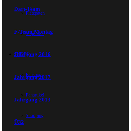
Dart-Team
Platzpaten
F-Team Montag
Supporter
Jahrgang 2016
SHOPS
Fanshop
Jahrgang 2017
Fanartikel
Jahrgang 2013
Shopping
Ü32