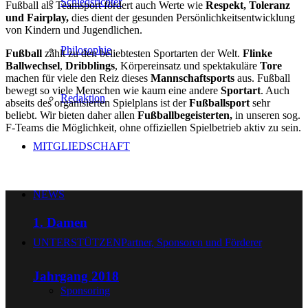
Schiedsrichter
Fußball als Teamsport fördert auch Werte wie
Respekt, Toleranz
und Fairplay,
dies dient der gesunden Persönlichkeitsentwicklung
von Kindern und Jugendlichen.
Philosophie
Fußball
zählt zu den beliebtesten Sportarten der Welt.
Flinke
Ballwechsel
,
Dribblings
, Körpereinsatz und spektakuläre
Tore
machen für viele den Reiz dieses
Mannschaftsports
aus. Fußball
bewegt so viele Menschen wie kaum eine andere
Sportart
. Auch
Redaktion
abseits des organisierten Spielplans ist der
Fußballsport
sehr
beliebt. Wir bieten daher allen
Fußballbegeisterten,
in unseren sog.
F-Teams die Möglichkeit, ohne offiziellen Spielbetrieb aktiv zu sein.
MITGLIEDSCHAFT
NEWS
1. Damen
UNTERSTÜTZEN
Partner, Sponsoren und Förderer
Jahrgang 2018
Sponsoring