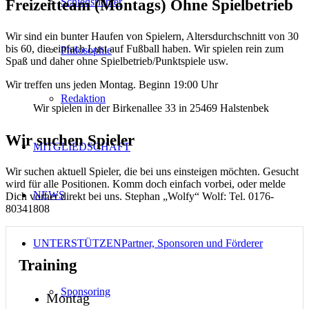
Freizeitteam (Montags)
Ohne Spielbetrieb
Schiedsrichter
Wir sind ein bunter Haufen von Spielern, Altersdurchschnitt von 30
bis 60, die einfach Lust auf Fußball haben. Wir spielen rein zum
Philosophie
Spaß und daher ohne Spielbetrieb/Punktspiele usw.
Wir treffen uns jeden Montag. Beginn 19:00 Uhr
Redaktion
Wir spielen in der Birkenallee 33 in 25469 Halstenbek
Wir suchen
Spieler
MITGLIEDSCHAFT
Wir suchen aktuell Spieler, die bei uns einsteigen möchten. Gesucht
wird für alle Positionen. Komm doch einfach vorbei, oder melde
NEWS
Dich vorher direkt bei uns. Stephan „Wolfy“ Wolf: Tel. 0176-
80341808
UNTERSTÜTZEN
Partner, Sponsoren und Förderer
Training
Sponsoring
Montag