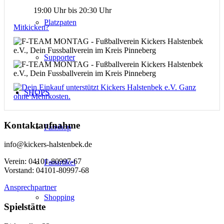
19:00 Uhr bis 20:30 Uhr
Platzpaten
Mitkicken?
Supporter
SHOPS
Kontaktaufnahme
Fanshop
info@kickers-halstenbek.de
Verein: 04101-80997-67
Fanartikel
Vorstand: 04101-80997-68
Ansprechpartner
Shopping
Spielstätte