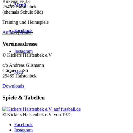
Birkenallee 33
Menü
25469 Halstenbek
(ehemals Schule Süd)
Training und Heimspiele
Facebook
Anfahrt | Route
Vereinsadresse
Instagram
© Kickers Halstenbek e.V.
c/o Andreas Glismann
Gärtnerstr. 86
Mail
25469 Halstenbek
Downloads
Spiele & Tabellen
© Kickers Halstenbek e.V. von 1975
Facebook
Instagram