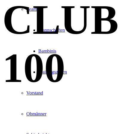
CLUB
Teams
Mannschaften
100
Bambinis
Trainingszeiten
Vorstand
Obmänner