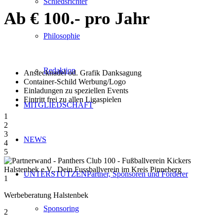
Schiedsrichter
Ab € 100.-
pro Jahr
Philosophie
Redaktion
Anstecknadel od. Grafik Danksagung
Container-Schild Werbung/Logo
Einladungen zu speziellen Events
Eintritt frei zu allen Ligaspielen
MITGLIEDSCHAFT
1
2
3
NEWS
4
5
UNTERSTÜTZEN
Partner, Sponsoren und Förderer
1
Werbeberatung Halstenbek
Sponsoring
2